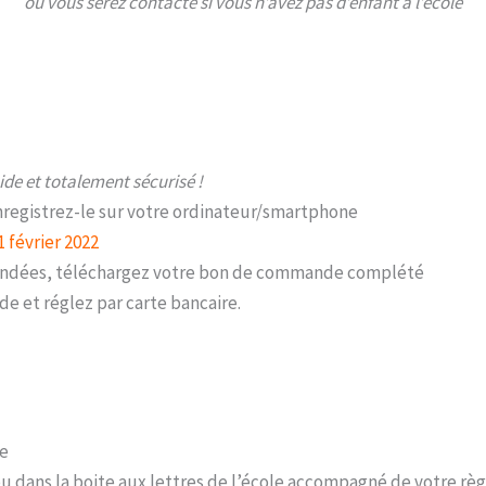
ou vous serez contacté si vous n’avez pas d’enfant à l’école
ide et totalement sécurisé !
registrez-le sur votre ordinateur/smartphone
1 février 2022
andées, téléchargez votre bon de commande complété
e et réglez par carte bancaire.
de
ou dans la boite aux lettres de l’école accompagné de votre rè