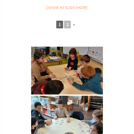
[SHOW AS SLIDESHOW]
1
2
►