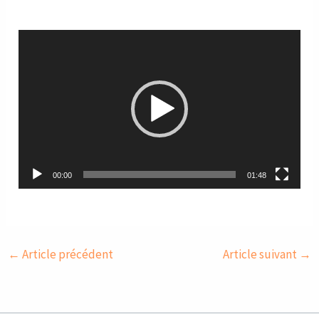
Lecteur
vidéo
00:00
01:48
←
Article précédent
Article suivant
→