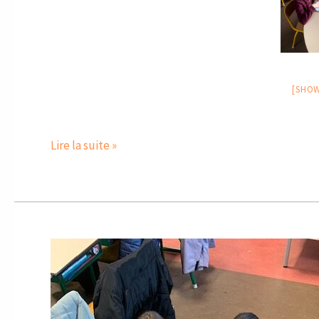
[SHOW
Lire la suite »
Une
matinée
placée
sous