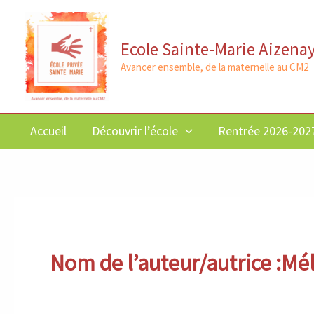
Aller
au
Ecole Sainte-Marie Aizena
contenu
Avancer ensemble, de la maternelle au CM2
Accueil
Découvrir l’école
Rentrée 2026-202
Nom de l’auteur/autrice :