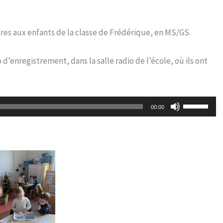
toires aux enfants de la classe de Frédérique, en MS/GS.
 d’enregistrement, dans la salle radio de l’école, où ils ont
Utilisez
00:00
les
flèches
haut/bas
pour
augmenter
ou
diminuer
le