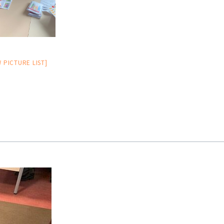
volume.
 PICTURE LIST]